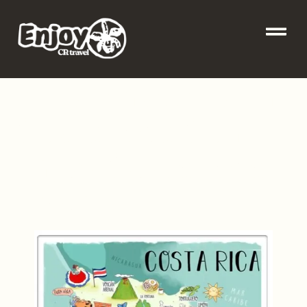
Descubre Los 3
Destinos
Indispensables En
Costa Rica Con
Enjoy Costa Rica
Travel